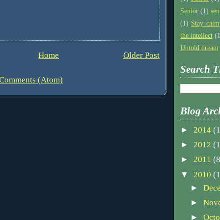
Senior
(1)
sen
(1)
Stay calm
the intellect
(
Untold dream
Home
Older Post
Search T
 Comments (Atom)
Blog Arc
►
2014
(1
►
2012
(1
►
2011
(8
▼
2010
(
►
Dec
►
Nov
►
Oct