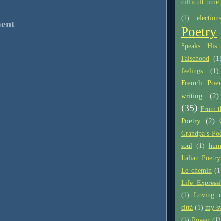
difficult time
(1)
elections
ent
Poetry
Speaks His
Falsehood
(1
feelings
(1)
French Poe
writing
(2)
(35)
From t
Poetry
(2)
Grandpa’s Po
soul
(1)
hum
Italian Poetry
Le chemin
(1
Life Expressi
(1)
Loving o
città
(1)
my s
(1)
Power
(1)