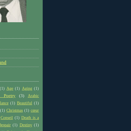
und
(1)
Age
(1)
Aging
(1)
 Poetry
(3)
Arabic
lance
(1)
Beautiful
(1)
(1)
Christmas
(1)
cœur
Conseil
(1)
Death is a
espair
(1)
Destiny
(1)