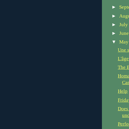
►
Sep
►
Aug
►
Jul
►
Jun
▼
Ma
Une s
L'âge
The B
Homa
Ca
Help
Frida
Does
und
Perfe