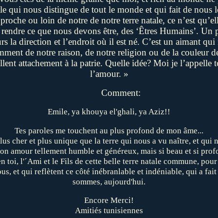
le qui nous distingue de tout le monde et qui fait de nous le
oche ou loin de notre de notre terre natale, ce n’est qu’e
us rendre ce que nous devons être, des ‘Êtres Humains’.
Un p
rs la direction et l’endroit où il est né. C’est un aimant qui 
mment de notre raison, de notre religion ou de la couleur de
llent attachement à la patrie. Quelle idée? Moi je l’appelle
l’amour. »
Comment:
Emile, ya khouya el'ghali, ya Aziz!!
Tes paroles me touchent au plus profond de mon âme...
plus cher et plus unique que la terre qui nous a vu naître, et qui 
son amour tellement humble et généreux, mais si beau et si prof
n toi, l'´Ami et le Fils de cette belle terre natale commune, pour
us, et qui reflètent ce côté inébranlable et indéniable, qui a fa
sommes, aujourd'hui.
Encore Merci!
Amitiés tunisiennes