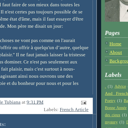
 faut faire de son mieux dans toutes les
Il n'est certes pas toujours possible de se
ême état d'âme, mais il faut essayer d'être
de. Mon père me disait un jour:
Pages
 choses ne vont pas comme on l'aurait
Home
s'offrir ou offrir à quelqu'un d’autre, quelque
About
laisir." Il ne faut jamais laisser la tristesse
Backgro
us dominer. Ce n'est pas seulement aux
 fait plaisir, mais c'est surtout à nous-
Labels
agissant ainsi nous ouvrons une des
joie et du bonheur pour nous et pour les
.
(1)
Advice
And French
Poetry
(1)
Ba
le Tubiana
at
9:31 PM
Bonne Année
Labels:
French Article
des cieux
(1)
mystery
(1)
D
ts: