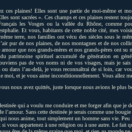
 ces plaines! Elles sont une partie de moi-même et moi 
Elles sont sacrées ». Ces champs et ces plaines restent toujo
ançais les Vosges ou la vallée du Rhône, comme po
tphalie. Et vous, habitants de cette noble cité, mes vois
 même terre, nos familles ont vécu des siècles sous le mê
’air pur de nos plaines, de nos montagnes et de nos colli
 amour que nos grands-mères et nos grands-pères ont su no
 du patrimoine spirituel accumulé de génération en géné
souviens pas de vos noms ni de vos visages, mais je sais
ou dans l’au-delà, je vous reconnaîtrai de si loin, car vou
e moi, et je vous aime inconditionnellement. Vous allez me
ous nous avez quittés, juste lorsque nous avions le plus b
estinée qui a voulu me conduire et me forger afin que je d
de l’amour.
Sans cette destinée je serais comme une bougie
t qui nous anime, tout simplement un homme sans vie. Peu 
 si vous appartenez à une religion ou à une autre.
Le fait q
 vous êtes de la même graine que moi, et rien au monde ne