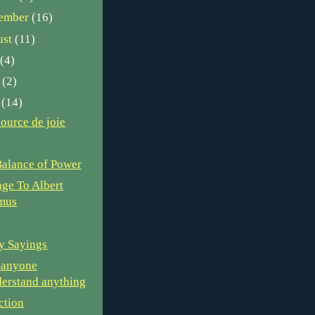
tember
(16)
ust
(11)
y
(4)
e
(2)
y
(14)
ource de joie
alance of Power
ge To Albert
mus
y Sayings
 anyone
erstand anything
ction