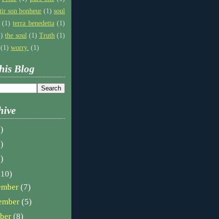
tir son bonheur
(1)
soul
(1)
terra benedetta
(1)
1)
the soul
(1)
Truth
(1)
(1)
worry.
(1)
his Blog
hive
)
)
)
110)
ember
(7)
ember
(5)
ober
(8)