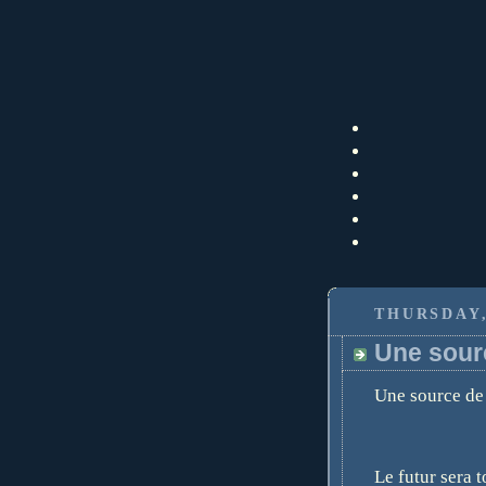
THURSDAY,
Une sourc
Une source de 
Le futur sera 