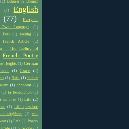
(1)
Eclairer le Chemin
English
(1)
(77)
Everyone
 Own Language
(1)
)
Fear
(1)
feeling
(1)
French Article
(1)
m - The feeling of
French Poetry
German
he Heights
(1)
Grace
(2)
Gnade
(1)
em
(1)
Haiti
(1)
human
anity
(1)
innocent
(1)
(1)
la bénédiction
(1)
Life
(2)
)
les êtres
(1)
ons
(1)
Life questions
ur neighbors
(1)
mia
weet
(1)
Path
(1)
Poetry
Pride
(1)
pure one
(1)