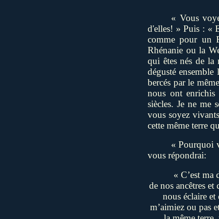
« Vous voyez
d'elles! »
Puis : « 
comme pour un Fr
Rhénanie ou la Wes
qui êtes nés de la
dégusté ensemble l
bercés par le même
nous ont enrichis
siècles. Je ne me 
vous soyez vivants 
cette même terre qu
« Pourquoi v
vous répondrai:
« C’est ma d
de nos ancêtres et 
nous éclaire e
m’aimiez ou pas et
la même terre,